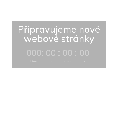
Připravujeme nové
webové stránky
000
:
00
:
00
:
00
Den
h
min
s